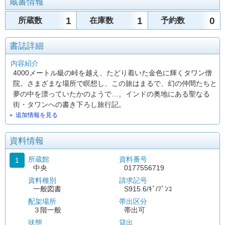
蔵書情報
1
1
0
所蔵数
在庫数
予約数
書誌詳細
内容紹介
4000メートル級の峠を越え、たどり着いた金色に輝くタワン僧
院。さまざまな場所で瞑想し、この旅はまるで、幻の仲間たちと
夢の中を漂っていたかのようで…。インドの奥地にある聖なる
街・タワンへの書き下ろし旅行記。
＋ 追加情報を見る
資料情報
所蔵館
資料番号
1
中央
0177556719
資料種別
請求記号
一般図書
S915.6/ｷﾞ/ﾌﾞﾝｺ
配架場所
帯出区分
３階一般
帯出可
状態
貸出