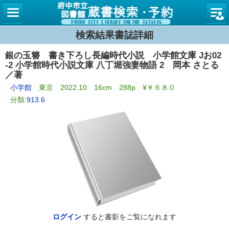
図書館
検索結果書誌詳細
銀の玉簪 書き下ろし長編時代小説 小学館文庫 Jお02
-2 小学館時代小説文庫 八丁堀強妻物語 2 岡本 さとる
／著
小学館
東京 2022.10 16cm 288p ¥￥６８０
分類:
913.6
ログイン
すると書影をご覧になれます