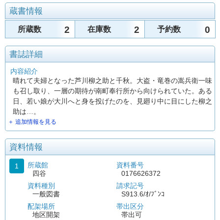
蔵書情報
2
2
0
所蔵数
在庫数
予約数
書誌詳細
内容紹介
晴れて夫婦となった芦川柳之助と千秋。大盗・竜巻の嵩兵衛一味
も召し取り、一層の期待が南町奉行所から向けられていた。ある
日、若い娘が大川へと身を投げたのを、見廻り中に目にした柳之
助は…。
＋ 追加情報を見る
資料情報
所蔵館
資料番号
1
四谷
0176626372
資料種別
請求記号
一般図書
S913.6/ｵ/ﾌﾞﾝｺ
配架場所
帯出区分
地区開架
帯出可