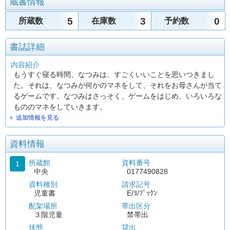
蔵書情報
5
3
0
所蔵数
在庫数
予約数
書誌詳細
内容紹介
もうすぐ寝る時間。なつみは、すごくいいことを思いつきまし
た。それは、なつみが何かのマネをして、それをお母さんが当て
るゲームです。なつみはさっそく、ゲームをはじめ、いろいろな
もののマネをしていきます。
＋ 追加情報を見る
資料情報
所蔵館
資料番号
1
中央
0177490828
資料種別
請求記号
児童書
E/ﾖ/ﾌﾞｯｸﾝ
配架場所
帯出区分
３階児童
禁帯出
状態
貸出