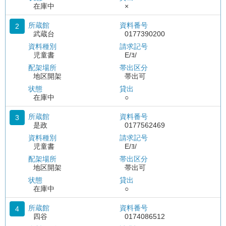
在庫中
×
所蔵館
資料番号
2
武蔵台
0177390200
資料種別
請求記号
児童書
E/ﾖ/
配架場所
帯出区分
地区開架
帯出可
状態
貸出
在庫中
○
所蔵館
資料番号
3
是政
0177562469
資料種別
請求記号
児童書
E/ﾖ/
配架場所
帯出区分
地区開架
帯出可
状態
貸出
在庫中
○
所蔵館
資料番号
4
四谷
0174086512