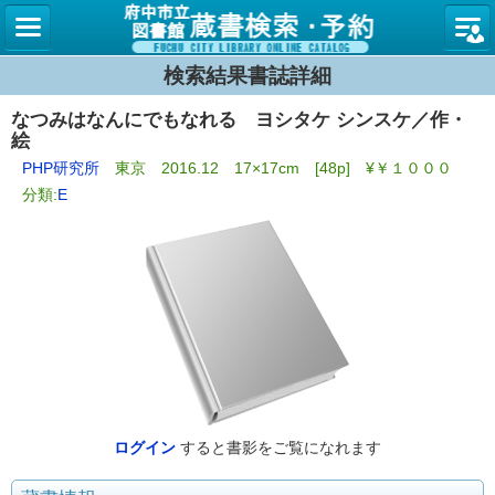
図書館
検索結果書誌詳細
なつみはなんにでもなれる ヨシタケ シンスケ／作・
絵
PHP研究所
東京 2016.12 17×17cm [48p] ¥￥１０００
分類:
E
ログイン
すると書影をご覧になれます