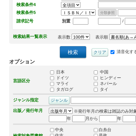
検索条件4
検索条件5
/
請求記号
別置
検索結果一覧表示
表示数
表示順
清音化す
オプション
日本
中国
ドイツ
ヒンディー
言語区分
マライ
ネパール
タガログ
タイ
ジャンル指定
出版／発行年月
※発行年月の検索は雑誌のみ対
年
月から
年
中央
白糸台
住吉
是政
検索対象図書館