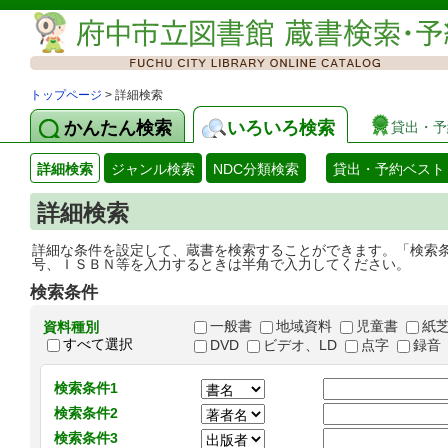
トップページ
> 詳細検索
かんたん検索
いろいろ検索
貸出・予
詳細検索
ジャンル検索
NDC分類検索
貸出・予約ベスト
詳細検索
詳細な条件を設定して、蔵書を検索することができます。「検索
号、ＩＳＢＮ等を入力するときは半角で入力してください。
検索条件
一般書
地域資料
児童書
紙
資料種別
すべて選択
DVD
ビデオ、LD
点字
録音
検索条件1
検索条件2
検索条件3