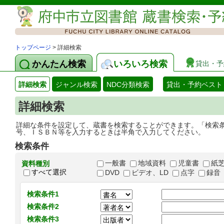
トップページ
> 詳細検索
かんたん検索
いろいろ検索
貸出・予
詳細検索
ジャンル検索
NDC分類検索
貸出・予約ベスト
詳細検索
詳細な条件を設定して、蔵書を検索することができます。「検索
号、ＩＳＢＮ等を入力するときは半角で入力してください。
検索条件
一般書
地域資料
児童書
紙
資料種別
すべて選択
DVD
ビデオ、LD
点字
録音
検索条件1
検索条件2
検索条件3