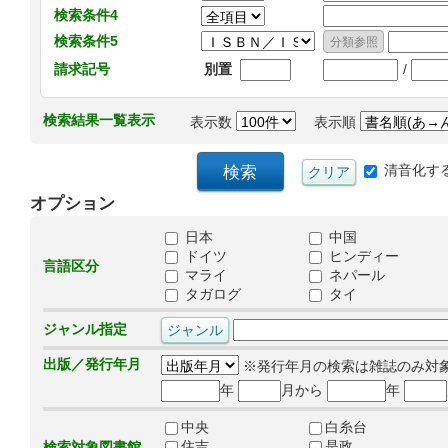
検索条件4
検索条件5
/
請求記号
別置
検索結果一覧表示
表示数
表示順
清音化す
オプション
日本
中国
ドイツ
ヒンディー
言語区分
マライ
ネパール
タガログ
タイ
ジャンル指定
出版／発行年月
※発行年月の検索は雑誌のみ対
年
月から
年
中央
白糸台
住吉
是政
検索対象図書館