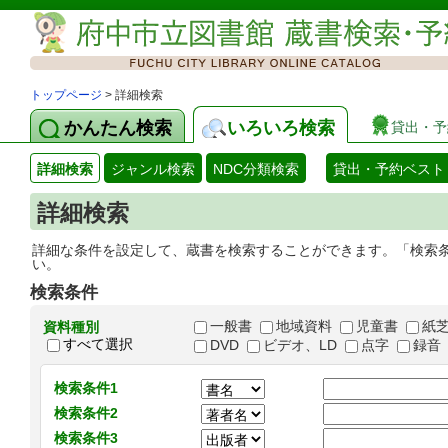
トップページ
> 詳細検索
かんたん検索
いろいろ検索
貸出・予
詳細検索
ジャンル検索
NDC分類検索
貸出・予約ベスト
詳細検索
詳細な条件を設定して、蔵書を検索することができます。「検索
い。
検索条件
一般書
地域資料
児童書
紙
資料種別
すべて選択
DVD
ビデオ、LD
点字
録音
検索条件1
検索条件2
検索条件3