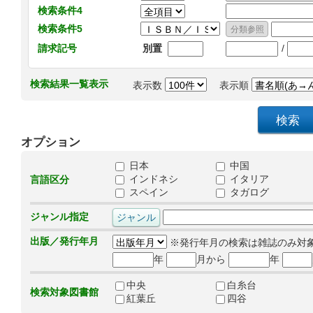
検索条件4
検索条件5
/
請求記号
別置
検索結果一覧表示
表示数
表示順
オプション
日本
中国
インドネシ
イタリア
言語区分
スペイン
タガログ
ジャンル指定
出版／発行年月
※発行年月の検索は雑誌のみ対
年
月から
年
中央
白糸台
検索対象図書館
紅葉丘
四谷