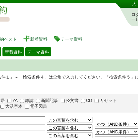
図書館 蔵書検索・予約システム
大
ロ
ー
約ベスト
新着資料
テーマ資料
新着資料
テーマ資料
条件１」～「検索条件４」は全角で入力してください。「検索条件５」
芝居
YA
雑誌
新聞記事
公文書
CD
カセット
大活字本
電子図書