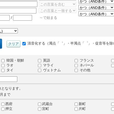
/
～で始まる
清音化する（濁点「゛」・半濁点「゜」・促音等を除
韓国・朝鮮
英語
フランス
ラオ
マライ
ネパール
タイ
ヴェトナム
その他
象となります。
月まで
西府
武蔵台
新町
押立
宮町
片町