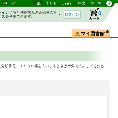
中
小
一般
子ども
English
中文
한국어
0
グインすると利用状況の確認等のサ
ビスを利用できます。
カート
マイ図書館
に分類番号、ＩＳＢＮ等を入力するときは半角で入力してくださ