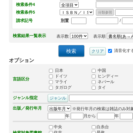
検索条件4
検索条件5
/
請求記号
別置
検索結果一覧表示
表示数
表示順
清音化す
オプション
日本
中国
ドイツ
ヒンディー
言語区分
マライ
ネパール
タガログ
タイ
ジャンル指定
出版／発行年月
※発行年月の検索は雑誌のみ対
年
月から
年
中央
白糸台
住吉
是政
検索対象図書館