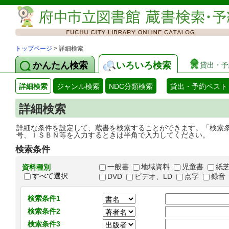
トップページ
> 詳細検索
かんたん検索
いろいろ検索
貸出・予
詳細検索
ジャンル検索
NDC分類検索
貸出・予約ベスト
詳細検索
詳細な条件を設定して、蔵書を検索することができます。「検索
号、ＩＳＢＮ等を入力するときは半角で入力してください。
検索条件
一般書
地域資料
児童書
紙
資料種別
すべて選択
DVD
ビデオ、LD
点字
録音
検索条件1
検索条件2
検索条件3