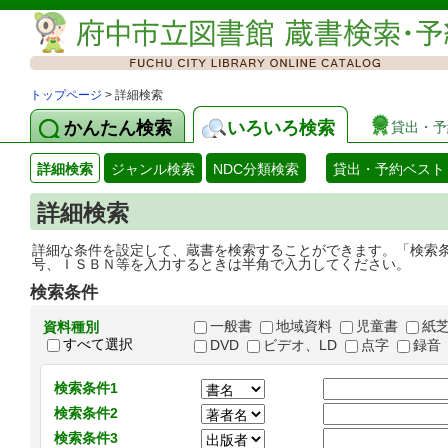
トップページ
> 詳細検索
かんたん検索
いろいろ検索
貸出・予
詳細検索
ジャンル検索
NDC分類検索
貸出・予約ベスト
詳細検索
詳細な条件を設定して、蔵書を検索することができます。「検索
号、ＩＳＢＮ等を入力するときは半角で入力してください。
検索条件
一般書
地域資料
児童書
紙
資料種別
すべて選択
DVD
ビデオ、LD
点字
録音
検索条件1
検索条件2
検索条件3