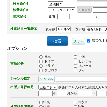
検索条件4
検索条件5
/
請求記号
別置
検索結果一覧表示
表示数
表示順
清音化す
オプション
日本
中国
ドイツ
ヒンディー
言語区分
マライ
ネパール
タガログ
タイ
ジャンル指定
出版／発行年月
※発行年月の検索は雑誌のみ対
年
月から
年
中央
白糸台
住吉
是政
検索対象図書館