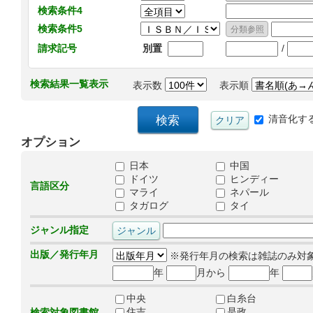
検索条件4
検索条件5
/
請求記号
別置
検索結果一覧表示
表示数
表示順
清音化す
オプション
日本
中国
ドイツ
ヒンディー
言語区分
マライ
ネパール
タガログ
タイ
ジャンル指定
出版／発行年月
※発行年月の検索は雑誌のみ対
年
月から
年
中央
白糸台
住吉
是政
検索対象図書館