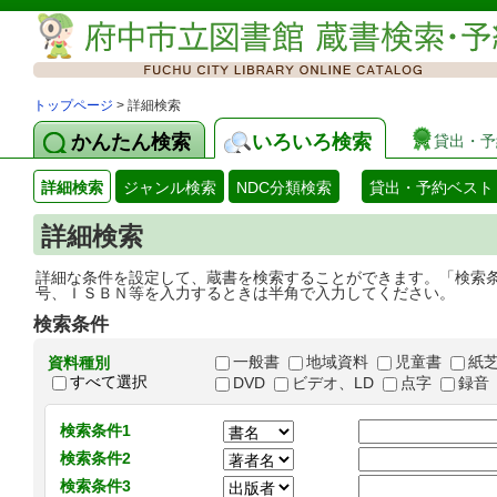
トップページ
> 詳細検索
かんたん検索
いろいろ検索
貸出・予
詳細検索
ジャンル検索
NDC分類検索
貸出・予約ベスト
詳細検索
詳細な条件を設定して、蔵書を検索することができます。「検索
号、ＩＳＢＮ等を入力するときは半角で入力してください。
検索条件
一般書
地域資料
児童書
紙
資料種別
すべて選択
DVD
ビデオ、LD
点字
録音
検索条件1
検索条件2
検索条件3