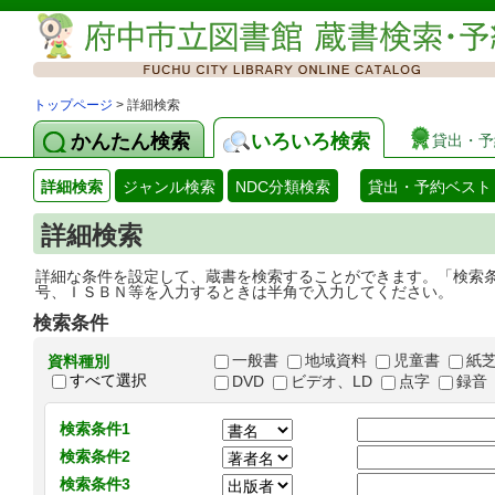
トップページ
> 詳細検索
かんたん検索
いろいろ検索
貸出・予
詳細検索
ジャンル検索
NDC分類検索
貸出・予約ベスト
詳細検索
詳細な条件を設定して、蔵書を検索することができます。「検索
号、ＩＳＢＮ等を入力するときは半角で入力してください。
検索条件
一般書
地域資料
児童書
紙
資料種別
すべて選択
DVD
ビデオ、LD
点字
録音
検索条件1
検索条件2
検索条件3