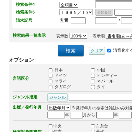
検索条件4
検索条件5
/
請求記号
別置
検索結果一覧表示
表示数
表示順
清音化す
オプション
日本
中国
ドイツ
ヒンディー
言語区分
マライ
ネパール
タガログ
タイ
ジャンル指定
出版／発行年月
※発行年月の検索は雑誌のみ対
年
月から
年
中央
白糸台
住吉
是政
検索対象図書館