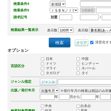
検索条件4
検索条件5
/
請求記号
別置
検索結果一覧表示
表示数
表示順
清音化す
オプション
日本
中国
ドイツ
ヒンディー
言語区分
マライ
ネパール
タガログ
タイ
ジャンル指定
出版／発行年月
※発行年月の検索は雑誌のみ対
年
月から
年
中央
白糸台
住吉
是政
検索対象図書館