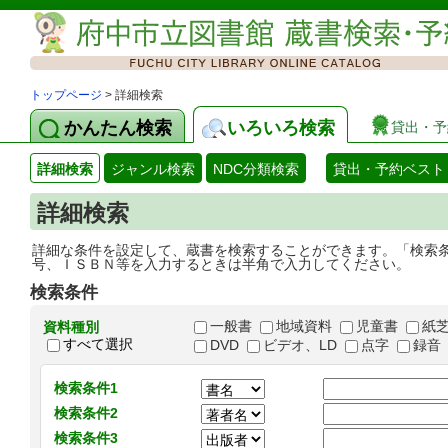
トップページ
> 詳細検索
かんたん検索
いろいろ検索
貸出・予
詳細検索
ジャンル検索
NDC分類検索
貸出・予約ベスト
詳細検索
詳細な条件を設定して、蔵書を検索することができます。「検索
号、ＩＳＢＮ等を入力するときは半角で入力してください。
検索条件
一般書
地域資料
児童書
紙
資料種別
すべて選択
DVD
ビデオ、LD
点字
録音
検索条件1
検索条件2
検索条件3