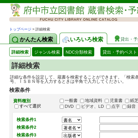
トップページ
> 詳細検索
かんたん検索
いろいろ検索
貸出・予
詳細検索
ジャンル検索
NDC分類検索
貸出・予約ベスト
詳細検索
詳細な条件を設定して、蔵書を検索することができます。「検索
号、ＩＳＢＮ等を入力するときは半角で入力してください。
検索条件
一般書
地域資料
児童書
紙
資料種別
すべて選択
DVD
ビデオ、LD
点字
録音
検索条件1
検索条件2
検索条件3