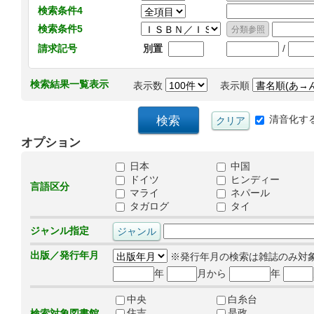
検索条件4
検索条件5
/
請求記号
別置
検索結果一覧表示
表示数
表示順
清音化す
オプション
日本
中国
ドイツ
ヒンディー
言語区分
マライ
ネパール
タガログ
タイ
ジャンル指定
出版／発行年月
※発行年月の検索は雑誌のみ対
年
月から
年
中央
白糸台
住吉
是政
検索対象図書館