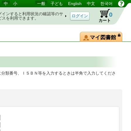
中
小
一般
子ども
English
中文
한국어
0
グインすると利用状況の確認等のサ
ビスを利用できます。
カート
マイ図書館
に分類番号、ＩＳＢＮ等を入力するときは半角で入力してくださ