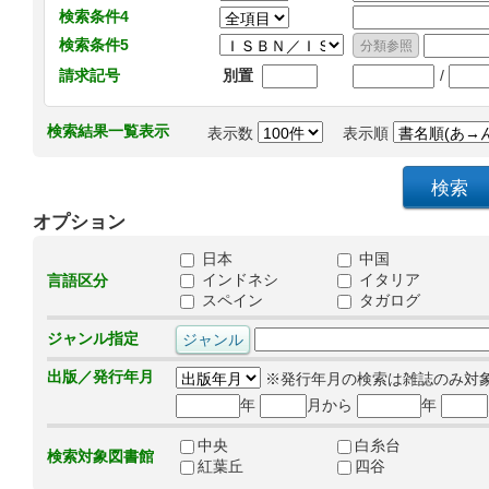
検索条件4
検索条件5
/
請求記号
別置
検索結果一覧表示
表示数
表示順
オプション
日本
中国
インドネシ
イタリア
言語区分
スペイン
タガログ
ジャンル指定
出版／発行年月
※発行年月の検索は雑誌のみ対
年
月から
年
中央
白糸台
検索対象図書館
紅葉丘
四谷