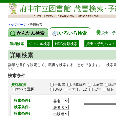
トップページ
> 詳細検索
かんたん検索
いろいろ検索
貸出・予
詳細検索
ジャンル検索
NDC分類検索
貸出・予約ベスト
詳細検索
詳細な条件を設定して、蔵書を検索することができます。「検索
い。
検索条件
一般書
地域資料
児童書
紙
資料種別
すべて選択
DVD
ビデオ、LD
点字
録音
検索条件1
検索条件2
検索条件3