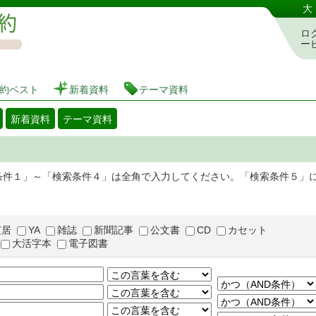
図書館 蔵書検索・予約システム
大
ロ
ー
約ベスト
新着資料
テーマ資料
新着資料
テーマ資料
条件１」～「検索条件４」は全角で入力してください。「検索条件５」
芝居
YA
雑誌
新聞記事
公文書
CD
カセット
大活字本
電子図書