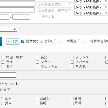
/
～で始まる
清音化する（濁点「゛」・半濁点「゜」・促音等を除
韓国・朝鮮
英語
フランス
ラオ
マライ
ネパール
タイ
ヴェトナム
その他
象となります。
月まで
西府
武蔵台
新町
押立
宮町
片町