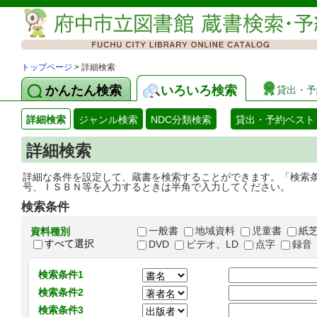
トップページ
> 詳細検索
かんたん検索
いろいろ検索
貸出・予
詳細検索
ジャンル検索
NDC分類検索
貸出・予約ベスト
詳細検索
詳細な条件を設定して、蔵書を検索することができます。「検索
号、ＩＳＢＮ等を入力するときは半角で入力してください。
検索条件
一般書
地域資料
児童書
紙
資料種別
すべて選択
DVD
ビデオ、LD
点字
録音
検索条件1
検索条件2
検索条件3