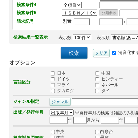
検索条件4
検索条件5
/
請求記号
別置
検索結果一覧表示
表示数
表示順
清音化す
オプション
日本
中国
ドイツ
ヒンディー
言語区分
マライ
ネパール
タガログ
タイ
ジャンル指定
出版／発行年月
※発行年月の検索は雑誌のみ対
年
月から
年
中央
白糸台
住吉
是政
検索対象図書館