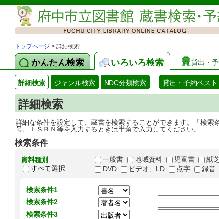
トップページ
> 詳細検索
かんたん検索
いろいろ検索
貸出・予
詳細検索
ジャンル検索
NDC分類検索
貸出・予約ベスト
詳細検索
詳細な条件を設定して、蔵書を検索することができます。「検索
号、ＩＳＢＮ等を入力するときは半角で入力してください。
検索条件
一般書
地域資料
児童書
紙
資料種別
すべて選択
DVD
ビデオ、LD
点字
録音
検索条件1
検索条件2
検索条件3