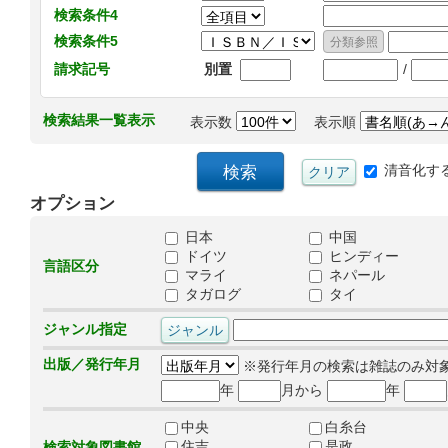
検索条件4
検索条件5
/
請求記号
別置
検索結果一覧表示
表示数
表示順
清音化す
オプション
日本
中国
ドイツ
ヒンディー
言語区分
マライ
ネパール
タガログ
タイ
ジャンル指定
出版／発行年月
※発行年月の検索は雑誌のみ対
年
月から
年
中央
白糸台
住吉
是政
検索対象図書館