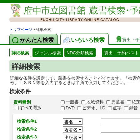
トップページ
> 詳細検索
かんたん検索
いろいろ検索
貸出・予
詳細検索
ジャンル検索
NDC分類検索
貸出・予約ベスト
詳細検索
詳細な条件を設定して、蔵書を検索することができます。「検索
号、ＩＳＢＮ等を入力するときは半角で入力してください。
検索条件
一般書
地域資料
児童書
紙
資料種別
すべて選択
DVD
ビデオ、LD
点字
録音
検索条件1
検索条件2
検索条件3