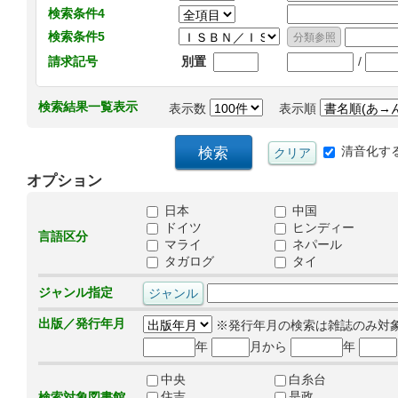
検索条件4
検索条件5
/
請求記号
別置
検索結果一覧表示
表示数
表示順
清音化す
オプション
日本
中国
ドイツ
ヒンディー
言語区分
マライ
ネパール
タガログ
タイ
ジャンル指定
出版／発行年月
※発行年月の検索は雑誌のみ対
年
月から
年
中央
白糸台
住吉
是政
検索対象図書館