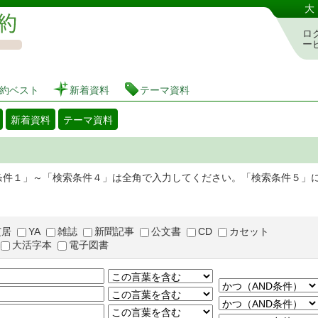
図書館 蔵書検索・予約システム
大
ロ
ー
約ベスト
新着資料
テーマ資料
新着資料
テーマ資料
条件１」～「検索条件４」は全角で入力してください。「検索条件５」
芝居
YA
雑誌
新聞記事
公文書
CD
カセット
大活字本
電子図書