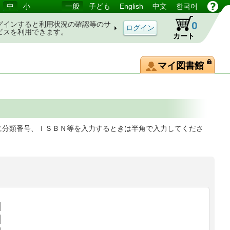
中
小
一般
子ども
English
中文
한국어
0
グインすると利用状況の確認等のサ
ビスを利用できます。
カート
マイ図書館
に分類番号、ＩＳＢＮ等を入力するときは半角で入力してくださ