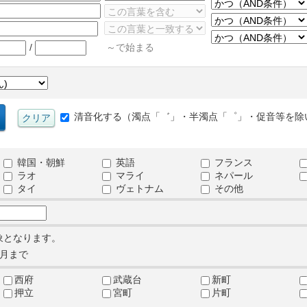
/
～で始まる
清音化する（濁点「゛」・半濁点「゜」・促音等を除
韓国・朝鮮
英語
フランス
ラオ
マライ
ネパール
タイ
ヴェトナム
その他
象となります。
月まで
西府
武蔵台
新町
押立
宮町
片町