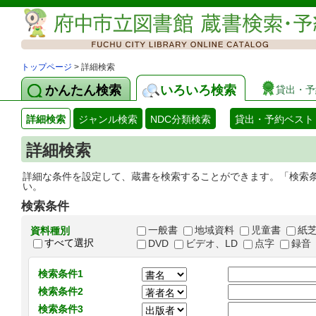
トップページ
> 詳細検索
かんたん検索
いろいろ検索
貸出・予
詳細検索
ジャンル検索
NDC分類検索
貸出・予約ベスト
詳細検索
詳細な条件を設定して、蔵書を検索することができます。「検索
い。
検索条件
一般書
地域資料
児童書
紙
資料種別
すべて選択
DVD
ビデオ、LD
点字
録音
検索条件1
検索条件2
検索条件3