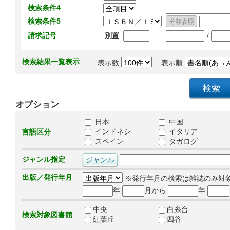
検索条件4
検索条件5
/
請求記号
別置
検索結果一覧表示
表示数
表示順
オプション
日本
中国
インドネシ
イタリア
言語区分
スペイン
タガログ
ジャンル指定
出版／発行年月
※発行年月の検索は雑誌のみ対
年
月から
年
中央
白糸台
検索対象図書館
紅葉丘
四谷