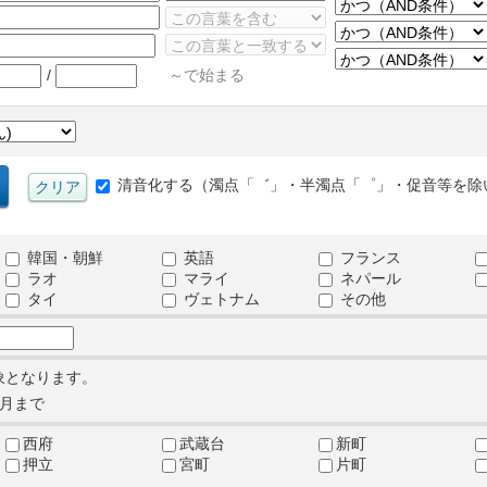
/
～で始まる
清音化する（濁点「゛」・半濁点「゜」・促音等を除
韓国・朝鮮
英語
フランス
ラオ
マライ
ネパール
タイ
ヴェトナム
その他
象となります。
月まで
西府
武蔵台
新町
押立
宮町
片町