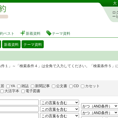
図書館 蔵書検索・予約システム
大
ロ
ー
約ベスト
新着資料
テーマ資料
新着資料
テーマ資料
条件１」～「検索条件４」は全角で入力してください。「検索条件５」
芝居
YA
雑誌
新聞記事
公文書
CD
カセット
大活字本
電子図書