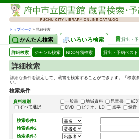
トップページ
> 詳細検索
かんたん検索
いろいろ検索
貸出・予
詳細検索
ジャンル検索
NDC分類検索
貸出・予約ベスト
詳細検索
詳細な条件を設定して、蔵書を検索することができます。「検索
い。
検索条件
一般書
地域資料
児童書
紙
資料種別
すべて選択
DVD
ビデオ、LD
点字
録音
検索条件1
検索条件2
検索条件3