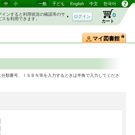
中
小
一般
子ども
English
中文
한국어
0
グインすると利用状況の確認等のサ
ビスを利用できます。
カート
マイ図書館
に分類番号、ＩＳＢＮ等を入力するときは半角で入力してくださ