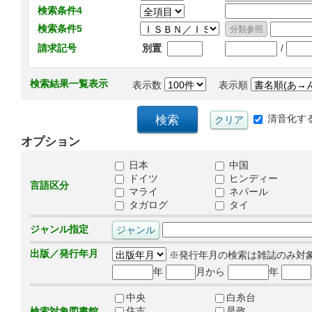
検索条件4
検索条件5
/
請求記号
別置
検索結果一覧表示
表示数
表示順
清音化す
オプション
日本
中国
ドイツ
ヒンディー
言語区分
マライ
ネパール
タガログ
タイ
ジャンル指定
出版／発行年月
※発行年月の検索は雑誌のみ対
年
月から
年
中央
白糸台
住吉
是政
検索対象図書館