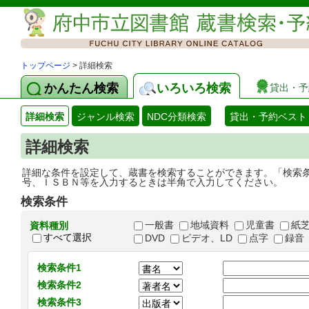
トップページ
> 詳細検索
かんたん検索
いろいろ検索
貸出・予
詳細検索
ジャンル検索
NDC分類検索
貸出・予約ベスト
詳細検索
詳細な条件を設定して、蔵書を検索することができます。「検索
号、ＩＳＢＮ等を入力するときは半角で入力してください。
検索条件
一般書
地域資料
児童書
紙
資料種別
すべて選択
DVD
ビデオ、LD
点字
録音
検索条件1
検索条件2
検索条件3