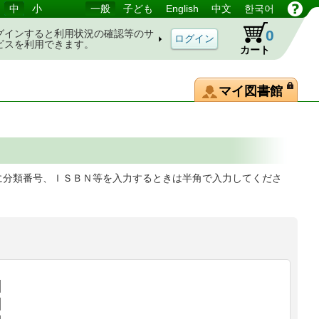
中
小
一般
子ども
English
中文
한국어
0
グインすると利用状況の確認等のサ
ビスを利用できます。
カート
マイ図書館
に分類番号、ＩＳＢＮ等を入力するときは半角で入力してくださ