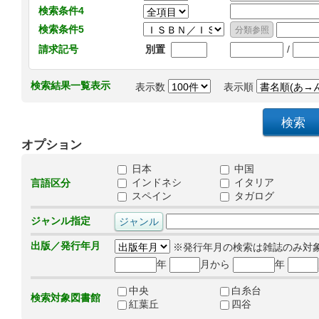
検索条件4
検索条件5
/
請求記号
別置
検索結果一覧表示
表示数
表示順
オプション
日本
中国
インドネシ
イタリア
言語区分
スペイン
タガログ
ジャンル指定
出版／発行年月
※発行年月の検索は雑誌のみ対
年
月から
年
中央
白糸台
検索対象図書館
紅葉丘
四谷