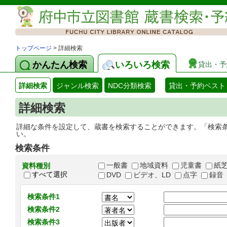
トップページ
> 詳細検索
かんたん検索
いろいろ検索
貸出・予
詳細検索
ジャンル検索
NDC分類検索
貸出・予約ベスト
詳細検索
詳細な条件を設定して、蔵書を検索することができます。「検索
い。
検索条件
一般書
地域資料
児童書
紙
資料種別
すべて選択
DVD
ビデオ、LD
点字
録音
検索条件1
検索条件2
検索条件3