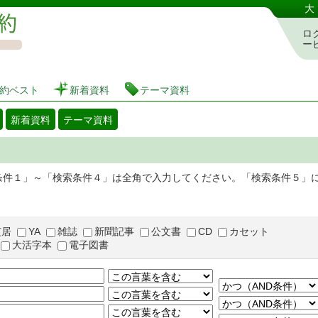
図書館 蔵書検索・予約システム
大
ロ
ー
約ベスト
新着資料
テーマ資料
新着資料
テーマ資料
条件１」～「検索条件４」は全角で入力してください。「検索条件５」
芝居
YA
雑誌
新聞記事
公文書
CD
カセット
大活字本
電子図書