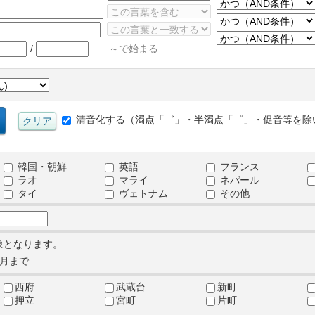
/
～で始まる
清音化する（濁点「゛」・半濁点「゜」・促音等を除
韓国・朝鮮
英語
フランス
ラオ
マライ
ネパール
タイ
ヴェトナム
その他
象となります。
月まで
西府
武蔵台
新町
押立
宮町
片町