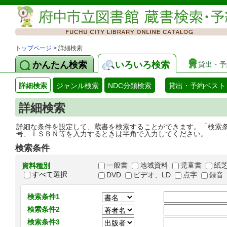
トップページ
> 詳細検索
かんたん検索
いろいろ検索
貸出・予
詳細検索
ジャンル検索
NDC分類検索
貸出・予約ベスト
詳細検索
詳細な条件を設定して、蔵書を検索することができます。「検索
号、ＩＳＢＮ等を入力するときは半角で入力してください。
検索条件
一般書
地域資料
児童書
紙
資料種別
すべて選択
DVD
ビデオ、LD
点字
録音
検索条件1
検索条件2
検索条件3