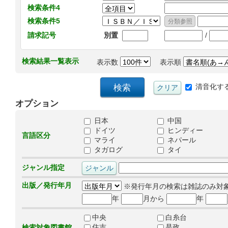
検索条件4
検索条件5
/
請求記号
別置
検索結果一覧表示
表示数
表示順
清音化す
オプション
日本
中国
ドイツ
ヒンディー
言語区分
マライ
ネパール
タガログ
タイ
ジャンル指定
出版／発行年月
※発行年月の検索は雑誌のみ対
年
月から
年
中央
白糸台
住吉
是政
検索対象図書館