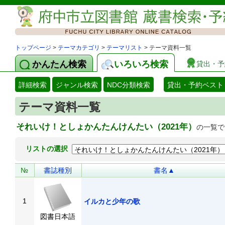
トップページ
>
テーマカテゴリ
>
テーマリスト
> テーマ資料一覧
かんたん検索
いろいろ検索
貸出・予
詳細検索
ジャンル検索
NDC分類検索
貸出・予約ベスト
テーマ資料一覧
それいけ！としょかんたんけんたい（2021年）
の一覧で
リストの選択
№
書誌種別
書名▲
1
イルカと少年の歌
図書日本語