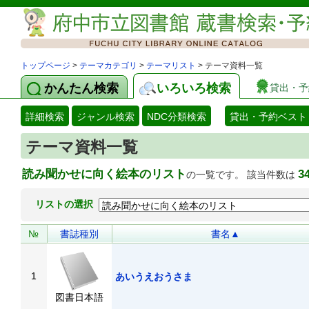
トップページ
>
テーマカテゴリ
>
テーマリスト
> テーマ資料一覧
かんたん検索
いろいろ検索
貸出・予
詳細検索
ジャンル検索
NDC分類検索
貸出・予約ベスト
テーマ資料一覧
読み聞かせに向く絵本のリスト
3
の一覧です。 該当件数は
リストの選択
№
書誌種別
書名▲
1
あいうえおうさま
図書日本語