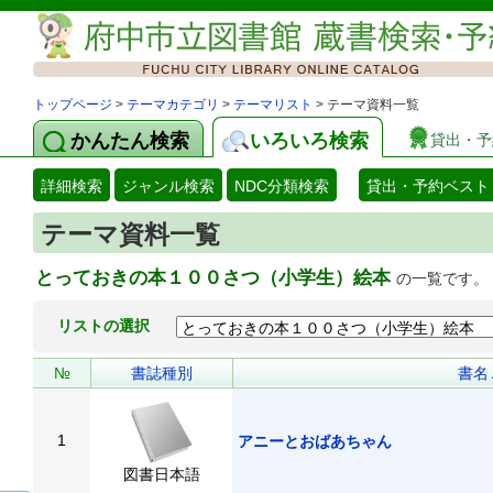
トップページ
>
テーマカテゴリ
>
テーマリスト
> テーマ資料一覧
かんたん検索
いろいろ検索
貸出・予
詳細検索
ジャンル検索
NDC分類検索
貸出・予約ベスト
テーマ資料一覧
とっておきの本１００さつ（小学生）絵本
の一覧です。
リストの選択
№
書誌種別
書名
1
アニーとおばあちゃん
図書日本語