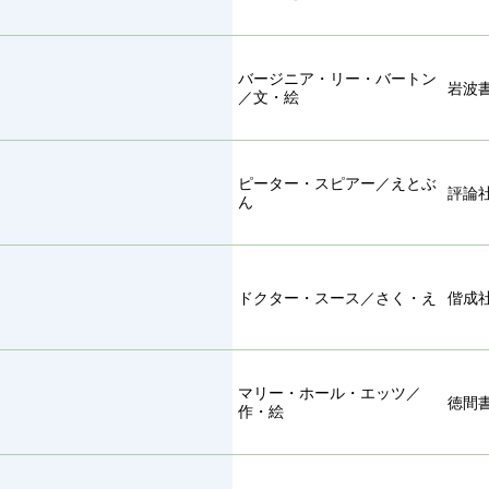
バージニア・リー・バートン
岩波
／文・絵
ピーター・スピアー／えとぶ
評論
ん
ドクター・スース／さく・え
偕成
マリー・ホール・エッツ／
徳間
作・絵