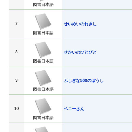
図書日本語
7
せいめいのれきし
図書日本語
8
せかいのひとびと
図書日本語
9
ふしぎな500のぼうし
図書日本語
10
ペニーさん
図書日本語