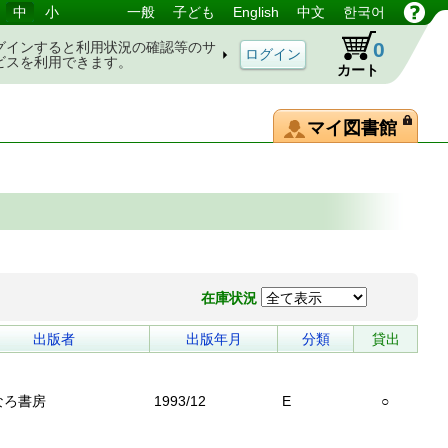
中
小
一般
子ども
English
中文
한국어
0
グインすると利用状況の確認等のサ
ビスを利用できます。
カート
マイ図書館
在庫状況
出版者
出版年月
分類
貸出
なろ書房
1993/12
E
○