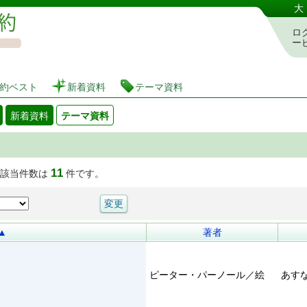
図書館 蔵書検索・予約システム
大
ロ
ー
約ベスト
新着資料
テーマ資料
新着資料
テーマ資料
11
 該当件数は
件です。
▲
著者
ピーター・パーノール／絵
あす