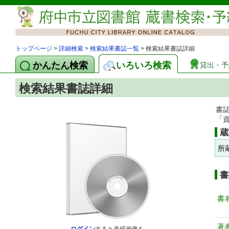
トップページ
>
詳細検索
>
検索結果書誌一覧
> 検索結果書誌詳細
かんたん検索
いろいろ検索
貸出・予
検索結果書誌詳細
書
「
蔵
所
書
書
著