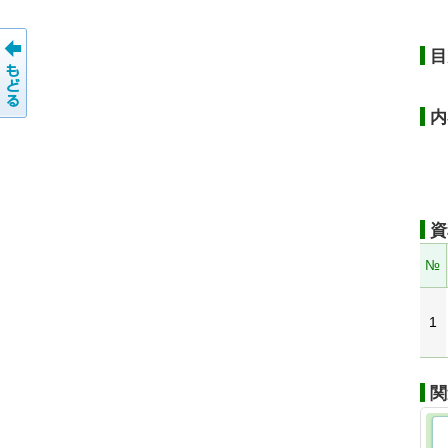
目
内
資
№
1
関