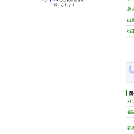
ログイン
すると表紙画像を
ご覧になれます
著
出
出
書
ﾀｲﾄ
書
著