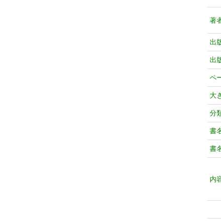
著
出
出
ペ
大
分
書
書
内