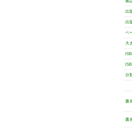
書
出
出
ペ
大
IS
IS
分
書
書