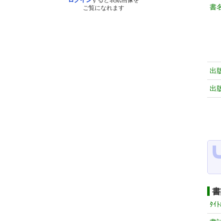
ログイン
すると表紙画像を
書
ご覧になれます
出
出
書
ﾀｲﾄ