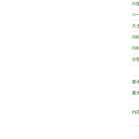
出
ペ
大
IS
IS
分
書
書
内