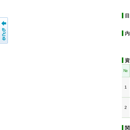
目
内
資
№
1
2
関