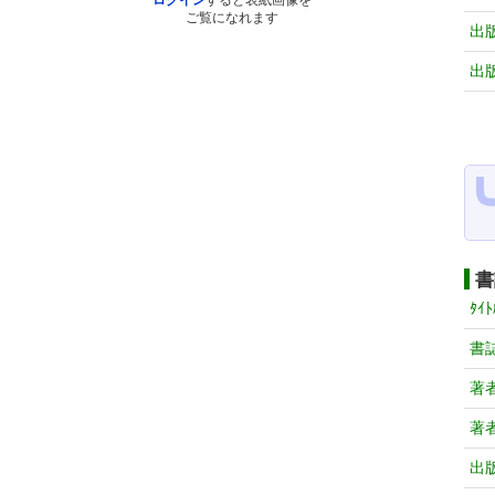
ログイン
すると表紙画像を
ご覧になれます
出
出
書
ﾀｲﾄ
書
著
著
出