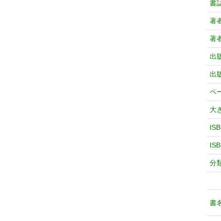
書
著
著
出
出
ペ
大
IS
IS
分
書