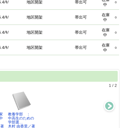
.4/ｷ/
地区開架
帯出可
○
中
在庫
.4/ｷ/
地区開架
帯出可
○
中
在庫
.4/ｷ/
地区開架
帯出可
○
中
在庫
.4/ｷ/
地区開架
帯出可
○
中
1
/
2
家
教養学部 ：
美容師・理容師
映像技術者にな
ライターになる
中
中高生のための
になるには
るには
には
学部選…
大岳 美帆／著,
木村 由香里／著
大前 仁／著,
／著
木村 由香里／著
…
木…