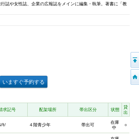
旅行誌や女性誌、企業の広報誌をメインに編集・執筆。著書に「教
貸
請求記号
配架場所
帯出区分
状態
出
在庫
/ｷ/
４階青少年
帯出可
○
中
在庫