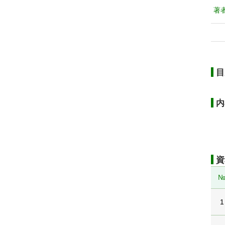
著
目
内
資
1