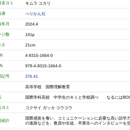
者名ヨミ
キムラ ユカリ
版者
ぺりかん社
版年月
2024.4
ージ数
141p
きさ
21cm
BN
4-8315-1664-0
BN
978-4-8315-1664-0
類記号
376.41
高等学校 国際理解教育
名
国際学科高校 中学生のキミと学校調べ なるにはB
名ヨミ
コクサイ ガッカ コウコウ
国際感覚を養い、コミュニケーションに必要な高い語学
容紹介
の進路などを、教員や生徒、卒業生へのインタビューを