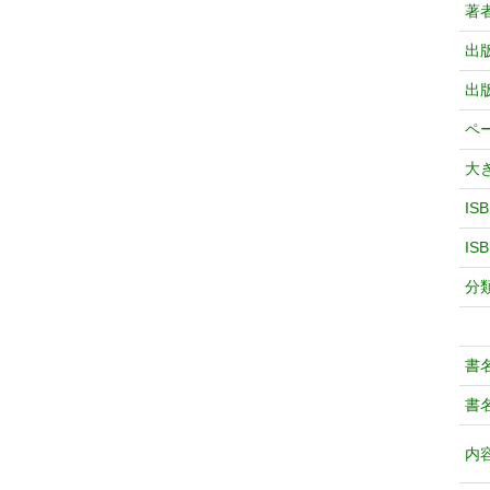
著
出
出
ペ
大
IS
IS
分
書
書
内