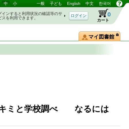
中
小
一般
子ども
English
中文
한국어
0
グインすると利用状況の確認等のサ
ビスを利用できます。
カート
マイ図書館
のキミと学校調べ なるには