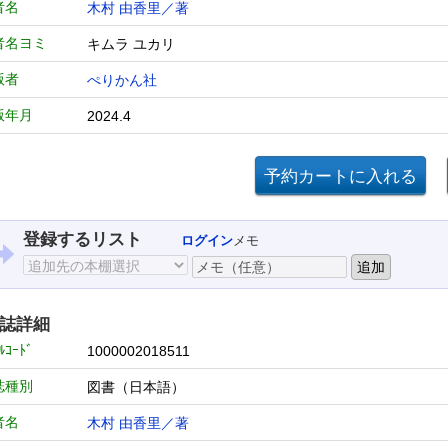
者名
木村 由香里／著
者名ヨミ
キムラ ユカリ
版者
ぺりかん社
版年月
2024.4
登録するリスト
ログイン
メモ
誌詳細
ﾙｺｰﾄﾞ
1000002018511
誌種別
図書（日本語）
者名
木村 由香里／著