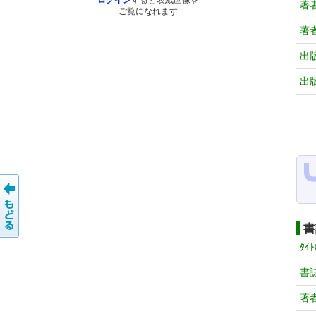
ログイン
すると表紙画像を
著
ご覧になれます
著
出
出
書
ﾀｲﾄ
書
著