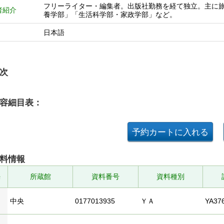
フリーライター・編集者。出版社勤務を経て独立。主に
者紹介
養学部」「生活科学部・家政学部」など。
日本語
次
容細目表：
料情報
№
所蔵館
資料番号
資料種別
中央
0177013935
ＹＡ
YA376