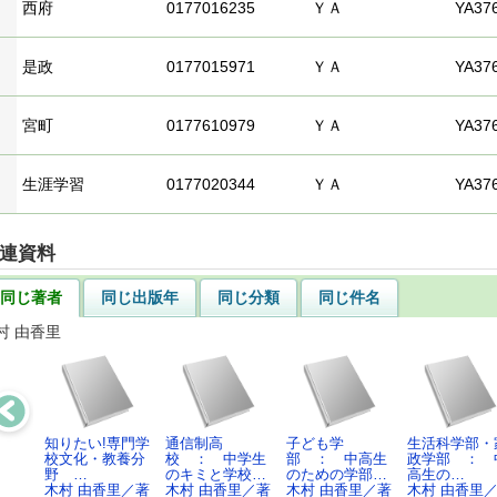
西府
0177016235
ＹＡ
YA376
是政
0177015971
ＹＡ
YA376
宮町
0177610979
ＹＡ
YA376
生涯学習
0177020344
ＹＡ
YA376
連資料
同じ著者
同じ出版年
同じ分類
同じ件名
村 由香里
知りたい!専門学
通信制高
子ども学
生活科学部・
校文化・教養分
校 ： 中学生
部 ： 中高生
政学部 ： 
野 …
のキミと学校…
のための学部…
高生の…
木村 由香里／著
木村 由香里／著
木村 由香里／著
木村 由香里