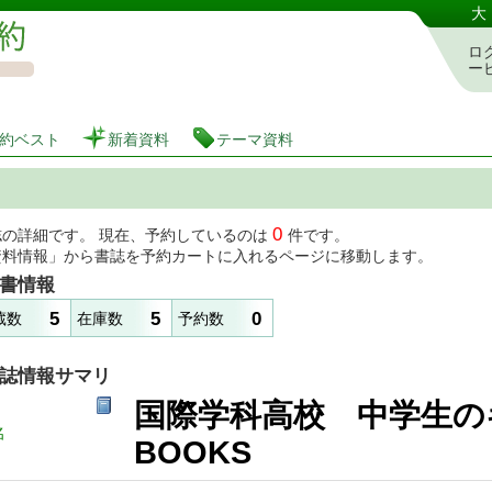
図書館 蔵書検索・予約システム
大
ロ
ー
約ベスト
新着資料
テーマ資料
0
誌の詳細です。 現在、予約しているのは
件です。
資料情報」から書誌を予約カートに入れるページに移動します。
書情報
5
5
0
蔵数
在庫数
予約数
誌情報サマリ
国際学科高校 中学生
名
BOOKS