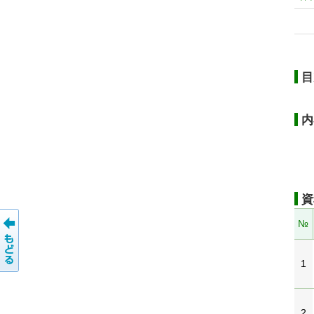
目
内
資
№
1
2