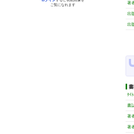
ログイン
すると表紙画像を
著
ご覧になれます
出
出
書
ﾀｲﾄ
書
著
著