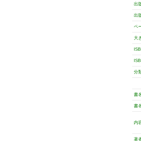
出
出
ペ
大
IS
IS
分
書
書
内
著